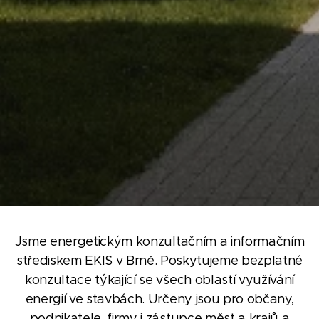
Jsme energetickým konzultačním a informačním
střediskem EKIS v Brně. Poskytujeme bezplatné
konzultace týkající se všech oblastí využívání
energií ve stavbách. Určeny jsou pro občany,
podnikatele, firmy i zástupce měst a krajů a