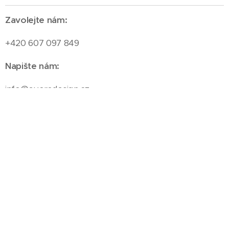
Zavolejte nám:
+420 607 097 849
Napište nám:
info@evoradesign.cz
Novinky...
Získávejte
nejnovější informace ze světa p
rojekce
profesí TZB v REVIT 3D, energetiky staveb a
poradenství.
Zadejte váš email a dozvíte se novinky vždy jako první